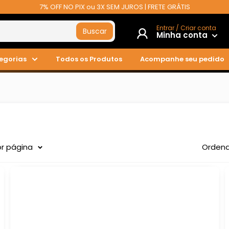
7% OFF NO PIX ou 3X SEM JUROS | FRETE GRÁTIS
Entrar / Criar conta
Buscar
Minha conta
egorias
Todos os Produtos
Acompanhe seu pedido
or página
Ordena