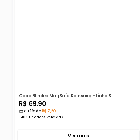
Capa Blindex MagSafe Samsung - Linha S
Preço
R$ 69,90
ou 12x de
R$ 7,20
promocional
+406 Unidades vendidas
Ver mais