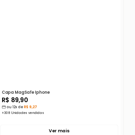
Capa MagSafe Iphone
Preço
R$ 89,90
ou 12x de
R$ 9,27
promocional
+308 Unidades vendidas
Ver mais