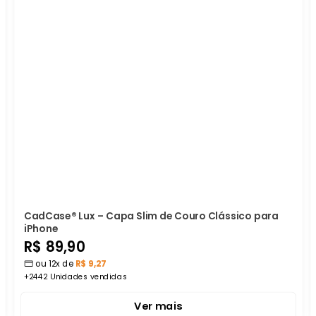
â
CadCase® Lux – Capa Slim de Couro Clássico para
iPhone
Preço
R$ 89,90
ou 12x de
R$ 9,27
promocional
+2442 Unidades vendidas
Ver mais