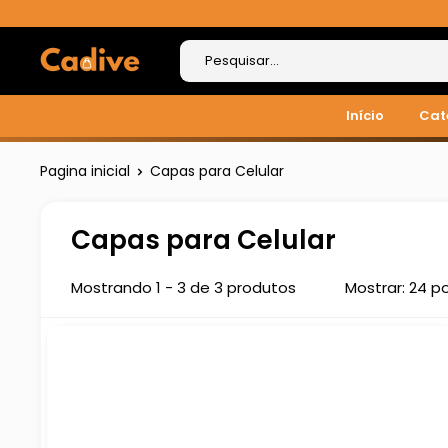
Pular
para
Cadive
o
conteúdo
Início
Cat
Pagina inicial
Capas para Celular
Capas para Celular
Mostrando 1 - 3 de 3 produtos
Mostrar: 24 p