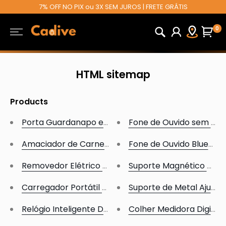
Pular
7% OFF NO PIX ou 3X SEM JUROS | FRETE GRÁTIS
para
0
Cadive
o
conteúdo
HTML sitemap
Products
Porta Guardanapo em Aço Inox
Fone de Ouvido sem Fio -
Amaciador de Carne Premium
Fone de Ouvido Bluetooth
Removedor Elétrico de Fiapos e Bolinhas de Roupa
Suporte Magnético Veicu
Carregador Portátil Power Bank 10.000mAh Univers
Suporte de Metal Ajustáv
Relógio Inteligente D20 - Smart Watch Bluetooth
Colher Medidora Digital